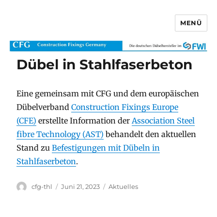
MENÜ
CFG Construction Fixings Germany
Dübel in Stahlfaserbeton
Eine gemeinsam mit CFG und dem europäischen
Dübelverband
Construction Fixings Europe
(CFE)
erstellte Information der
Association Steel
fibre Technology (AST)
behandelt den aktuellen
Stand zu
Befestigungen mit Dübeln in
Stahlfaserbeton
.
Autor
Veröffentlicht
Kategorien
cfg-thl
Juni 21, 2023
Aktuelles
am