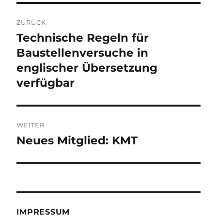
Beitragsnavigation
ZURÜCK
Technische Regeln für
Vorheriger
Beitrag:
Baustellenversuche in
englischer Übersetzung
verfügbar
WEITER
Neues Mitglied: KMT
Nächster
Beitrag:
IMPRESSUM