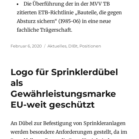
Die Überführung der in der MVV TB
zitierten ETB-Richtlinie „Bauteile, die gegen
Absturz sichern“ (1985-06) in eine neue
fachliche Trägerschaft.
Veröffentlicht
Kategorien
Februar 6, 2020
Aktuelles
,
DIBt
,
Positionen
am
Logo für Sprinklerdübel
als
Gewährleistungsmarke
EU-weit geschützt
An Dübel zur Befestigung von Sprinkleranlagen
werden besondere Anforderungen gestellt, da im