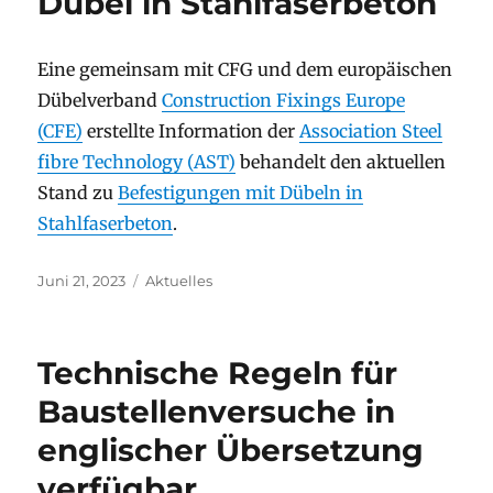
Dübel in Stahlfaserbeton
Eine gemeinsam mit CFG und dem europäischen
Dübelverband
Construction Fixings Europe
(CFE)
erstellte Information der
Association Steel
fibre Technology (AST)
behandelt den aktuellen
Stand zu
Befestigungen mit Dübeln in
Stahlfaserbeton
.
Veröffentlicht
Kategorien
Juni 21, 2023
Aktuelles
am
Technische Regeln für
Baustellenversuche in
englischer Übersetzung
verfügbar