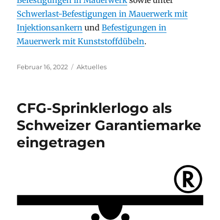
Befestigungen in Mauerwerk
sowie unter
Schwerlast-Befestigungen in Mauerwerk mit
Injektionsankern
und
Befestigungen in
Mauerwerk mit Kunststoffdübeln
.
Veröffentlicht
Kategorien
Februar 16, 2022
Aktuelles
am
CFG-Sprinklerlogo als
Schweizer Garantiemarke
eingetragen