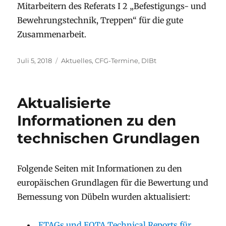
Mitarbeitern des Referats I 2 „Befestigungs- und
Bewehrungstechnik, Treppen“ für die gute
Zusammenarbeit.
Veröffentlicht
Kategorien
Juli 5, 2018
Aktuelles
,
CFG-Termine
,
DIBt
am
Aktualisierte
Informationen zu den
technischen Grundlagen
Folgende Seiten mit Informationen zu den
europäischen Grundlagen für die Bewertung und
Bemessung von Dübeln wurden aktualisiert:
ETAGs und EOTA Technical Reports für