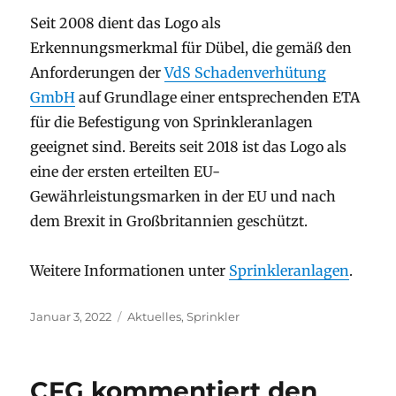
Seit 2008 dient das Logo als
Erkennungsmerkmal für Dübel, die gemäß den
Anforderungen der
VdS Schadenverhütung
GmbH
auf Grundlage einer entsprechenden ETA
für die Befestigung von Sprinkleranlagen
geeignet sind. Bereits seit 2018 ist das Logo als
eine der ersten erteilten EU-
Gewährleistungsmarken in der EU und nach
dem Brexit in Großbritannien geschützt.
Weitere Informationen unter
Sprinkleranlagen
.
Veröffentlicht
Kategorien
Januar 3, 2022
Aktuelles
,
Sprinkler
am
CFG kommentiert den