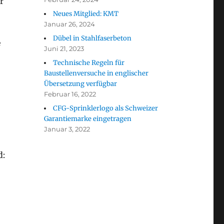
r
Neues Mitglied: KMT
Januar 26, 2024
Dübel in Stahlfaserbeton
e
Juni 21, 2023
Technische Regeln für
Baustellenversuche in englischer
Übersetzung verfügbar
Februar 16, 2022
CFG-Sprinklerlogo als Schweizer
Garantiemarke eingetragen
Januar 3, 2022
d: