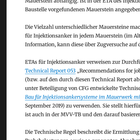
Mauerstein abhängig. Ist in der ETA des Injekt
Baustelle vorgefundenen Mauerstein angegeben, 
Die Vielzahl unterschiedlicher Mauersteine ma
für Injektionsanker in jedem Mauerstein (im Alt
Information, kann diese über Zugversuche auf d
ETAs für Injektionsanker verweisen zur Durchf
Technical Report 053
„Recommendations for job-s
(bzw. auf den durch diesen Technical Report a
unter Beteiligung von CFG entwickelte Technis
Bau für Injektionsankersysteme im Mauerwerk m
September 2019) zu verwenden. Sie stellt hierf
ist auch in der MVV-TB und den darauf basie
Die Technische Regel beschreibt die Ermittlung