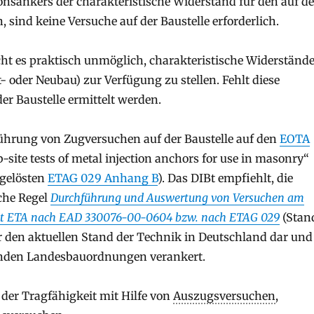
ionsankers der charakteristische Widerstand für den auf de
sind keine Versuche auf der Baustelle erforderlich.
cht es praktisch unmöglich, charakteristische Widerständ
- oder Neubau) zur Verfügung zu stellen. Fehlt diese
er Baustelle ermittelt werden.
ührung von Zugversuchen auf der Baustelle auf den
EOTA
ite tests of metal injection anchors for use in masonry“
bgelösten
ETAG 029 Anhang B
). Das DIBt empfiehlt, die
che Regel
Durchführung und Auswertung von Versuchen am
it ETA nach EAD 330076-00-0604 bzw. nach ETAG 029
(Stan
ür den aktuellen Stand der Technik in Deutschland dar und
renden Landesbauordnungen verankert.
 der Tragfähigkeit mit Hilfe von
Auszugsversuchen
,