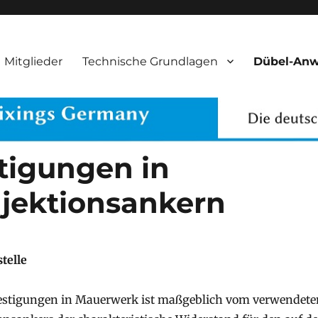
gs Germany
Mitglieder
Technische Grundlagen
Dübel-An
tigungen in
jektionsankern
telle
efestigungen in Mauerwerk ist maßgeblich vom verwendete