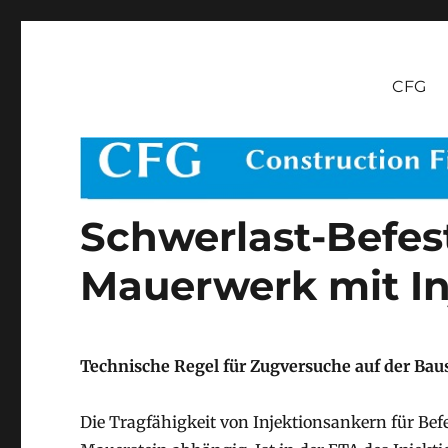
CFG Construction Fixin
Die deutschen Dübelhersteller im FWI
CFG
Schwerlast-Befes
Mauerwerk mit In
Technische Regel für Zugversuche auf der Baus
Die Tragfähigkeit von Injektionsankern für B