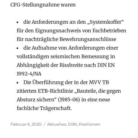
CFG-Stellungnahme waren
die Anforderungen an den „Systemkoffer“
für den Eignungsnachweis von Fachbetrieben
für nachträgliche Bewehrungsanschlüsse
die Aufnahme von Anforderungen einer
vollständigen seismischen Bemessung in
Abhängigkeit der Rissbreite nach DIN EN
1992-4/NA
Die Überführung der in der MVV TB
zitierten ETB-Richtlinie „Bauteile, die gegen
Absturz sichern“ (1985-06) in eine neue
fachliche Trägerschaft.
Veröffentlicht
Kategorien
Februar 6, 2020
Aktuelles
,
DIBt
,
Positionen
am