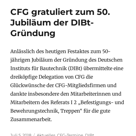
CFG gratuliert zum 50.
Jubiläum der DIBt-
Gründung
Anlässlich des heutigen Festaktes zum 50-
jährigen Jubiläum der Gründung des Deutschen
Instituts für Bautechnik (DIBt) übermittelte eine
dreiköpfige Delegation von CFG die
Glückwünsche der CFG-Mitgliedsfirmen und
dankte insbesondere den Mitarbeiterinnen und
Mitarbeitern des Referats I 2 „Befestigungs- und
Bewehrungstechnik, Treppen“ für die gute
Zusammenarbeit.
Veröffentlicht
Kategorien
Juli 5, 2018
Aktuelles
,
CFG-Termine
,
DIBt