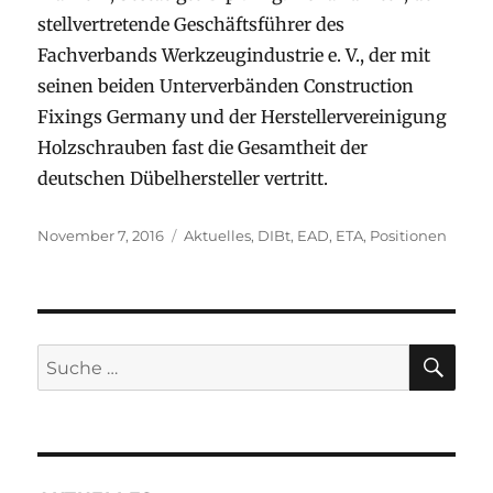
stellvertretende Geschäftsführer des
Fachverbands Werkzeugindustrie e. V., der mit
seinen beiden Unterverbänden Construction
Fixings Germany und der Herstellervereinigung
Holzschrauben fast die Gesamtheit der
deutschen Dübelhersteller vertritt.
Veröffentlicht
Kategorien
November 7, 2016
Aktuelles
,
DIBt
,
EAD
,
ETA
,
Positionen
am
SU
Suche
nach: