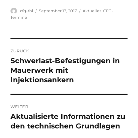
Autor
Veröffentlicht
Kategorien
cfg-thl
September 13, 2017
Aktuelles
,
CFG-
am
Termine
Beitragsnavigation
ZURÜCK
Schwerlast-Befestigungen in
Vorheriger
Beitrag:
Mauerwerk mit
Injektionsankern
WEITER
Aktualisierte Informationen zu
Nächster
Beitrag:
den technischen Grundlagen